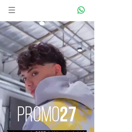
promo
27