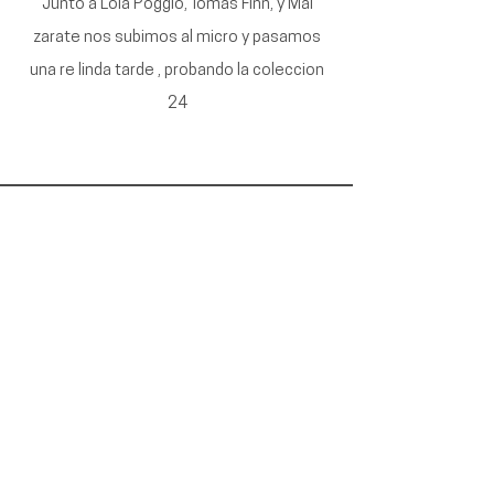
Junto a Lola Poggio, Tomas Finn, y Mai
zarate nos subimos al micro y pasamos
una re linda tarde , probando la coleccion
24