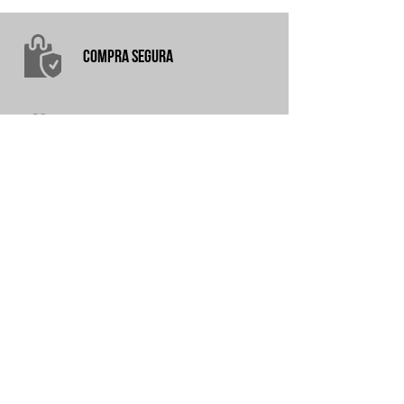
COMPRA
SEGURA
garantÍA
TODO EL AÑO
ENVÍOS A
TODO EL PAÍS
CUOTAS FIJAS Y EN PESOS