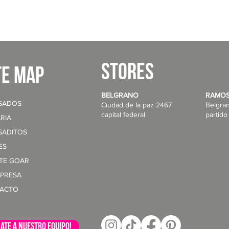
STORES
te map
BELGRANO
RAMOS
SADOS
Ciudad de la paz 2467
Belgra
capital federal
partido
RIA
SADITOS
ES
NTE GOAR
MPRESA
ACTO
ate a nuestro equipo!