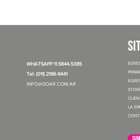
si
EGRE
WHATSAPP 11.5844.5385
PRIMA
Tel: (011) 2196-9441
EGRE
INFO@GOAR.COM.AR
STOR
CLIE
LA E
CONT
sum