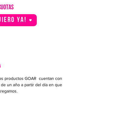
CUOTAS
uiero YA!
A
os productos GOAR cuentan con
 de un año a partir del día en que
ntregamos.