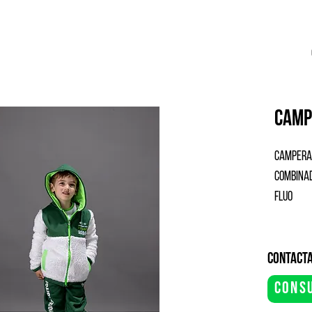
camp
campera 
combinad
fluo
contacta
cons