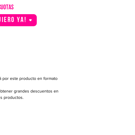
CUOTAS
uiero YA!
á por este producto en formato
btener grandes descuentos en
us productos.