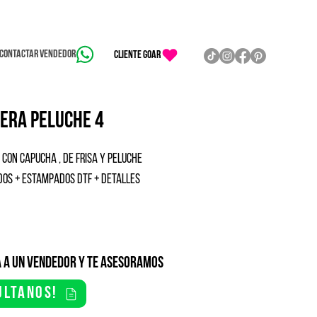
Contactar vendedor
CLIENTE GOAR
era peluche 4
con capucha , de frisa y peluche
os + estampados dtf + detalles
 a un vendedor y te asesoramos
ultanos!