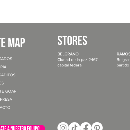
STORES
te map
BELGRANO
RAMOS
SADOS
Ciudad de la paz 2467
Belgra
capital federal
partido
RIA
SADITOS
ES
NTE GOAR
MPRESA
ACTO
ate a nuestro equipo!