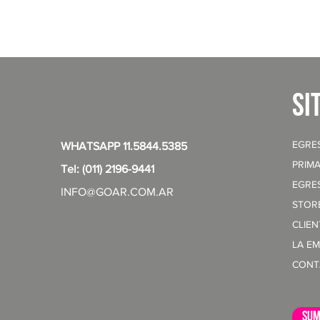
si
EGRE
WHATSAPP 11.5844.5385
PRIMA
Tel: (011) 2196-9441
EGRE
INFO@GOAR.COM.AR
STOR
CLIE
LA E
CONT
sum