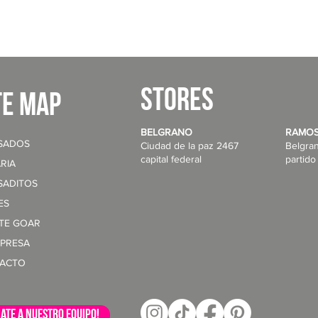
STORES
te map
BELGRANO
RAMOS
SADOS
Ciudad de la paz 2467
Belgra
capital federal
partido
RIA
SADITOS
ES
NTE GOAR
MPRESA
ACTO
ate a nuestro equipo!