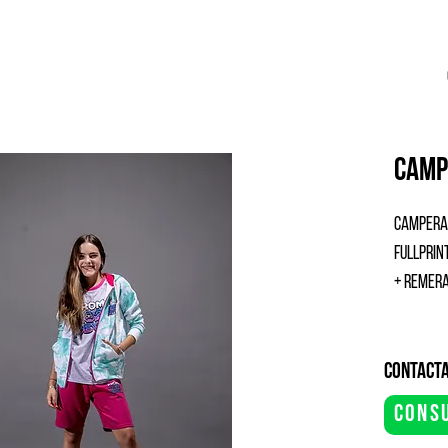
camp
campera 
fullprin
+ remera
contacta
cons