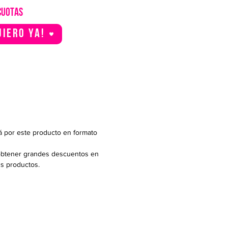
CUOTAS
uiero YA!
á por este producto en formato
btener grandes descuentos en
us productos.