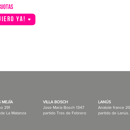
CUOTAS
uiero YA!
 MEJÍA
VILLA BOSCH
LANÚS
no 291
Jose María Bosch 1347
Anatole france 20
 de La Matanza
partido Tres de Febrero
partido de Lanús.