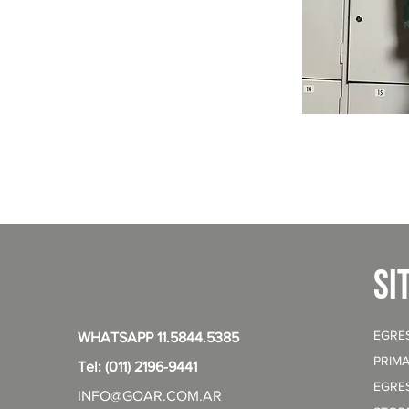
si
EGRE
WHATSAPP 11.5844.5385
PRIMA
Tel: (011) 2196-9441
EGRE
INFO@GOAR.COM.AR