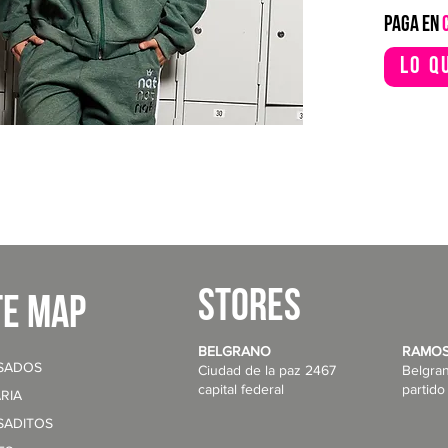
PAGA EN
Lo q
STORES
te map
BELGRANO
RAMOS
SADOS
Ciudad de la paz 2467
Belgra
capital federal
partido
RIA
SADITOS