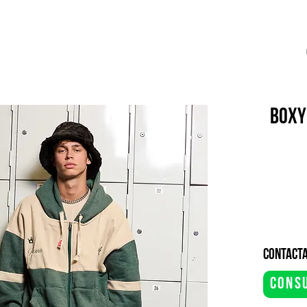
BOXY
contacta
cons