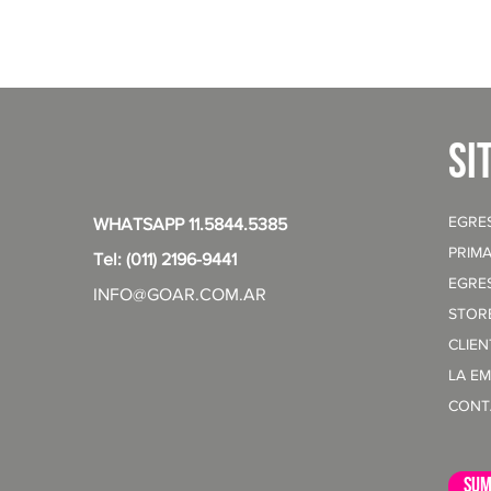
si
EGRE
WHATSAPP 11.5844.5385
PRIMA
Tel: (011) 2196-9441
EGRE
INFO@GOAR.COM.AR
STOR
CLIE
LA E
CONT
sum