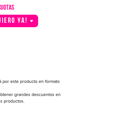
CUOTAS
uiero YA!
á por este producto en formato
btener grandes descuentos en
us productos.