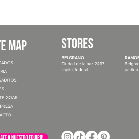
STORES
te map
BELGRANO
RAMOS
SADOS
Ciudad de la paz 2467
Belgra
capital federal
partido
RIA
SADITOS
ES
NTE GOAR
MPRESA
ACTO
ate a nuestro equipo!