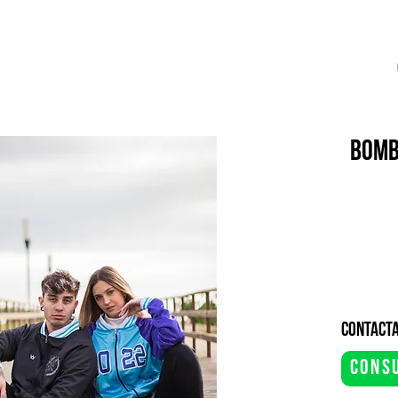
BOMB
contacta
cons