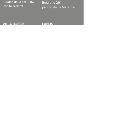
Ciudad de la paz 2467
Belgrano 291
capital federal
partido de La Matanza
VILLA BOSCH
LANÚS
Jose María Bosch 1347
Anatole france 2072.
partido Tres de Febrero
partido de Lanús.
COMPRA
SEGURA