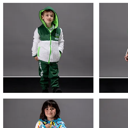
peluche
Peluche
Vista rápida
1
1
campera
Remera
peluche
peluche
Vista rápida
4
4