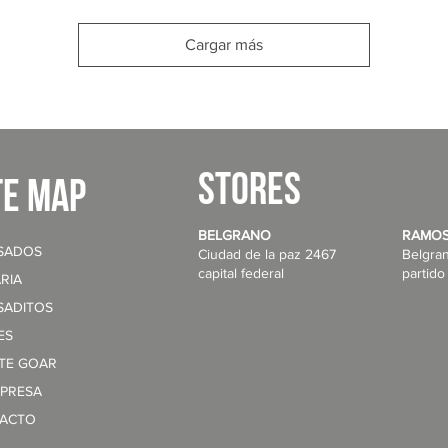
Vista rápida
Vista rápida
Cargar más
STORES
te map
BELGRANO
RAMOS
SADOS
Ciudad de la paz 2467
Belgra
capital federal
partido
RIA
SADITOS
ES
NTE GOAR
MPRESA
ACTO