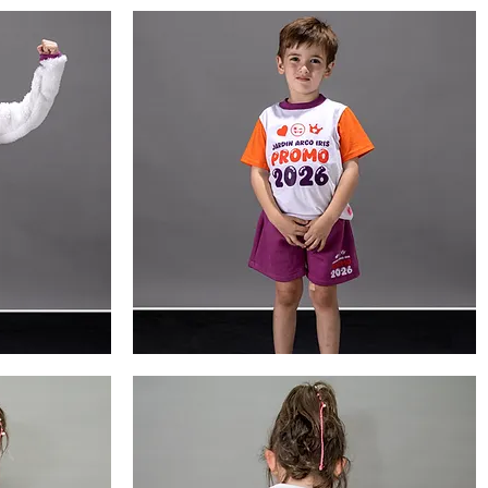
peluche
Vista rápida
2
Remera
peluche
Vista rápida
5