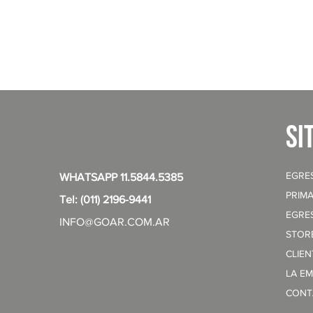
Vista rápida
si
EGRE
WHATSAPP 11.5844.5385
PRIMA
Tel: (011) 2196-9441
EGRE
INFO@GOAR.COM.AR
STOR
CLIE
LA E
CONT