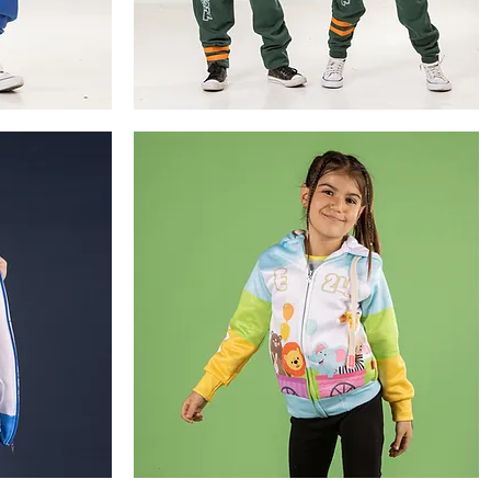
tiguers
Vista rápida
Animalitos