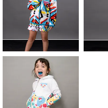
Campera
Remera
peluche3
peluche
Vista rápida
3