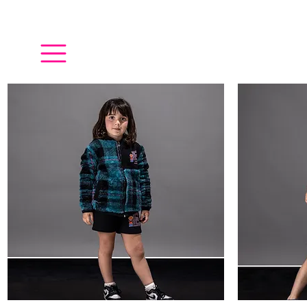
Campera
Reme