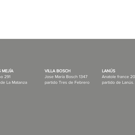
Vista rápida
 MEJÍA
VILLA BOSCH
LANÚS
no 291
Jose María Bosch 1347
Anatole france 20
 de La Matanza
partido Tres de Febrero
partido de Lanús.