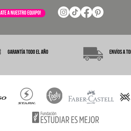
ate a nuestro equipo!
garantÍA
TODO EL AÑO
ENVÍOS A
TO