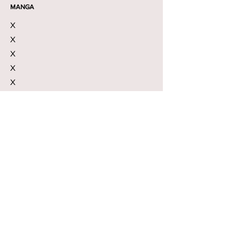
MANGA
X
X
X
X
X
X
X
X
En caso que necesites un talle mas grande
de los que figuran en estas tablas - podes
solicitar un Talle especial