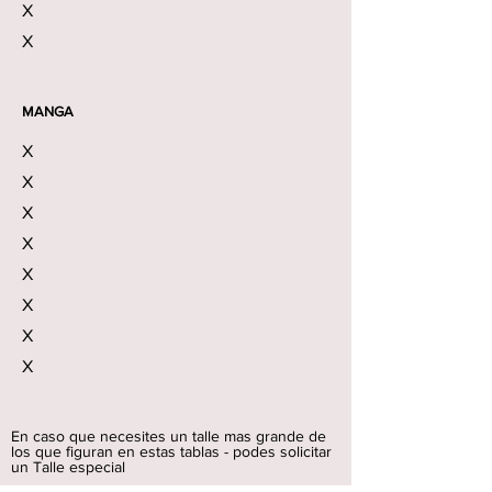
X
X
MANGA
X
X
X
X
X
X
X
X
En caso que necesites un talle mas grande de
los que figuran en estas tablas - podes solicitar
un Talle especial