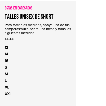
Estás en EGRESADOS
TALLES UNISEX de short
Para tomar las medidas, apoyá una de tus
camperas/buzo sobre una mesa y toma las
siguientes medidas
TALLE
12
14
16
S
M
L
XL
XXL