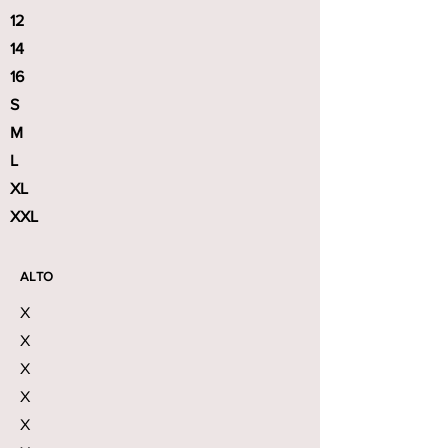
12
14
16
S
M
L
XL
XXL
ALTO
X
X
X
X
X